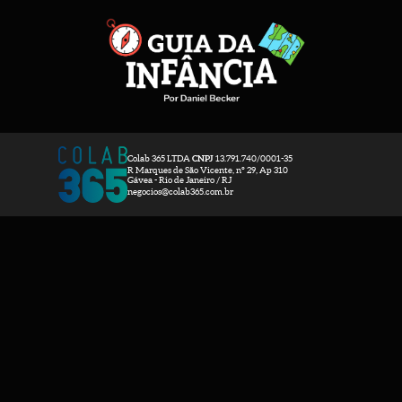
Colab 365 LTDA
CNPJ
13.791.740/0001-35
R Marques de São Vicente, nº 29, Ap 310
Gávea - Rio de Janeiro / RJ​
negocios@colab365.com.br